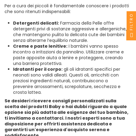
Per a cura dei piccoli è fondamentale conoscere i prodotti
che sono ritenuti indispensabili:
FILTRO
Detergenti delicati:
Farmacia della Pelle offre
detergenti privi di sostanze aggressive e allergeniche,
che mantengono pulita la delicata cute dei bambini
senza alterarne l’equilibrio naturale.
Creme e paste lenitive:
I bambini vanno spesso
incontro a irritazioni da pannolino. Utilizzare creme e
paste apposite aiuta a lenire e proteggere, creando
una barriera protettiva.
Idratanti per il corpo:
gli oli idratanti specifici per
neonati sono validi alleati. Questi oli, arricchiti con
preziosi ingredienti naturali, contribuiscono a
prevenire arrossamenti, screpolature, secchezza e
crosta lattea.
Se desideri ricevere consigli personalizzati sulla
scelta dei prodotti Baby o hai dubbi riguardo a quale
opzione sia più adatta alle esigenze del tuo bambino,
ti invitiamo a contattarci. I nostri esperti sono a tua
disposizione per offrirti assistenza dedicata e
garantirti un'esperienza d'acquisto serena e
soddisfacente.