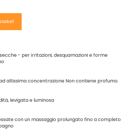
basket
 secche - per irritazioni, desquamazioni e forme
no
E ad altissima concentrazione Non contiene profumo.
dità, levigata e luminosa
ressate con un massaggio prolungato fino a completo
 bagno