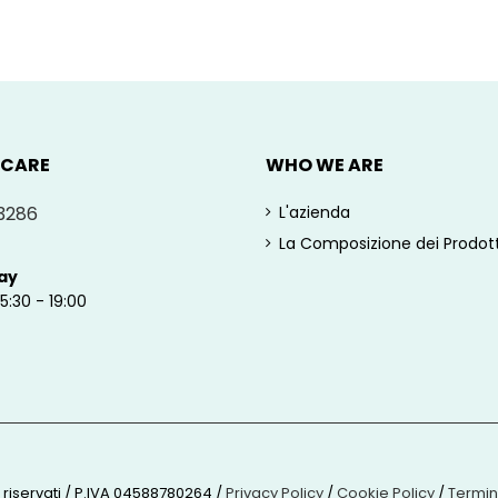
 CARE
WHO WE ARE
3286
L'azienda
La Composizione dei Prodott
ay
15:30 - 19:00
o riservati / P.IVA 04588780264
/
Privacy Policy
/
Cookie Policy
/
Termin