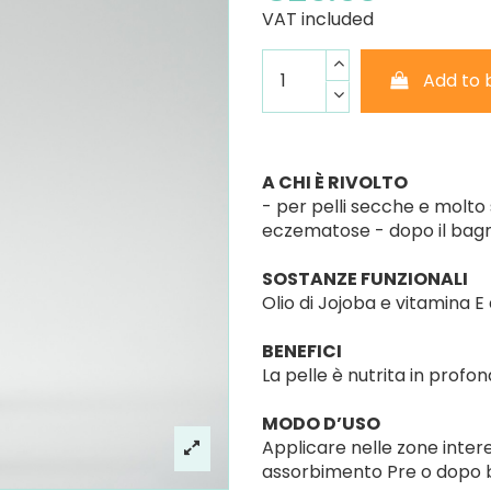
VAT included
Add to 
A CHI È RIVOLTO
- per pelli secche e molto
eczematose - dopo il bag
SOSTANZE FUNZIONALI
Olio di Jojoba e vitamina 
BENEFICI
La pelle è nutrita in profon
MODO D’USO
Applicare nelle zone inte
assorbimento Pre o dopo