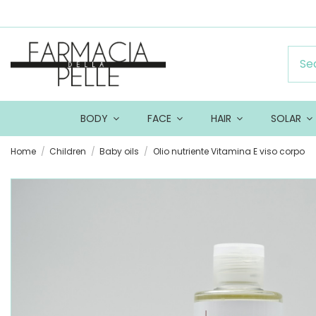
BODY
FACE
HAIR
SOLAR
Home
Children
Baby oils
Olio nutriente Vitamina E viso corpo