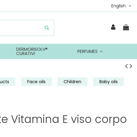
English
DERMORISOLV®
PERFUMES
CURATIVI
ucts
Face oils
Children
Baby oils
te Vitamina E viso corpo