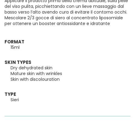
Applicare il prodotto prima della crema abituale, sulla pelle
del viso pulita, picchiettando con un lieve massaggio dal
basso verso l’alto avendo cura di evitare il contorno occhi.
Mescolare 2/3 gocce di siero al concentrato liposomiale
per ottenere un booster antiossidante e idratante
FORMAT
15ml
SKIN TYPES
Dry dehydrated skin
Mature skin with wrinkles
Skin with discolouration
TYPE
Sieri