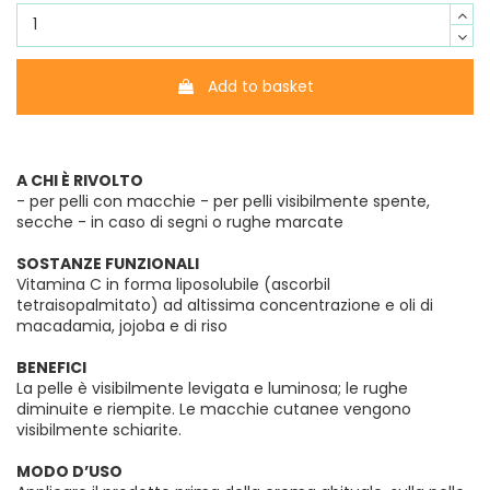
Add to basket
A CHI È RIVOLTO
- per pelli con macchie - per pelli visibilmente spente,
secche - in caso di segni o rughe marcate
SOSTANZE FUNZIONALI
Vitamina C in forma liposolubile (ascorbil
tetraisopalmitato) ad altissima concentrazione e oli di
macadamia, jojoba e di riso
BENEFICI
La pelle è visibilmente levigata e luminosa; le rughe
diminuite e riempite. Le macchie cutanee vengono
visibilmente schiarite.
MODO D’USO